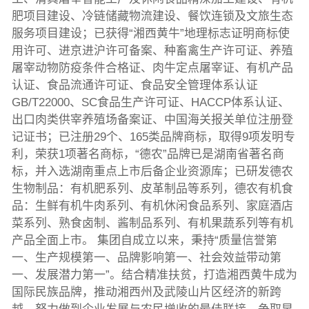
肥项目建设、冷链储藏物流建设、餐饮连锁及文旅生态
服务项目建设；已获得“湘西黄牛”地理标志证明商标使
用许可、进京进沪许可备案、种畜禽生产许可证、养殖
屠宰动物防疫条件合格证、肉牛定点屠宰证、有机产品
认证、食品流通许可证、食品安全管理体系认证
GB/T22000、SC食品生产许可证、HACCP体系认证、
出口肉类供宰养殖场备案证、中国海关报关单位注册登
记证书；已注册29个、165类品牌商标，取得9项发明专
利，荣获1项著名商标，“德农”品牌已是湖南省著名商
标，并入选湖南重点上市后备企业资源库；已研发德农
生物制品：有机肥系列、皮革制品等系列，德农有机食
品：生鲜有机牛肉系列、有机休闲食品系列、家庭酒店
菜系列、熟食卤制、酱制品系列、有机果蔬系列等有机
产品全面上市。 集团自成立以来，秉持“质量信誉第
一、生产规模第一、品牌影响第一、社会效益带动第
一、发展潜力第一”。结合精准扶贫，打造湘西黄牛成为
国际民族品牌，推动湘西州及武陵山片区经济的新跨