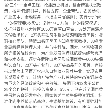
省“三个一”重点工程，抢抓历史机遇，结合精准扶贫政
策，按照“政府引导，科技支撑，企业带动，农民参与，
产业集中，金融服务，市场主导”的原则；实行“六个统
一”的管理要求标准；坚持“7+1”八位一体的经营模式；
依托湘西州八大片区1050万亩草山草坡，37处万亩连片
天然牧场和7。2万头基础母牛群的资源和政策优势；凝
聚核心团队，聘请11名国际国内知名专家教授，33名专
业高级经营管理人才，并与中科院、湖大、省畜牧研究
所等相关院校合作，为产业发展治理规范提供经营管理
和技术支撑，逐步在武陵山片区形成湘西黄牛6000头保
种选育群、20万头扩繁群、30万头商品群的规模，直接
带动武陵山区百万农户从事种植业及养牛业，实现农民
长期稳定增收，让地方特色产业和独特的生态资源转换
为巨大的经济效益和社会效益。 集团下辖12家子公司，
29个合作联社，已投入资金5。5亿元，已完成了湘西黄
牛保种选育研发中心，国家级湘西黄牛保种资源场、标
准化肉牛养殖示范基地，牛源基地建设、有机青贮料加
工、清真屠宰智能工厂及休闲食品精深加工建设、有机